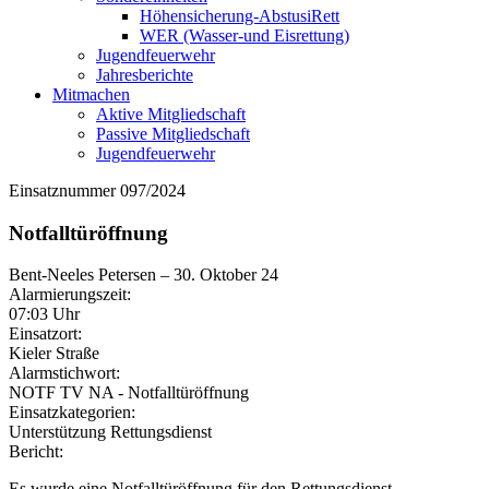
Höhensicherung-AbstusiRett
WER (Wasser-und Eisrettung)
Jugendfeuerwehr
Jahresberichte
Mitmachen
Aktive Mitgliedschaft
Passive Mitgliedschaft
Jugendfeuerwehr
Einsatznummer 097/2024
Notfalltüröffnung
Bent-Neeles Petersen
–
30. Oktober 24
Alarmierungszeit:
07:03 Uhr
Einsatzort:
Kieler Straße
Alarmstichwort:
NOTF TV NA - Notfalltüröffnung
Einsatzkategorien:
Unterstützung Rettungsdienst
Bericht:
Es wurde eine Notfalltüröffnung für den Rettungsdienst