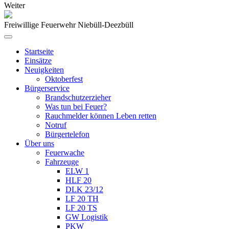
Weiter
Freiwillige Feuerwehr Niebüll-Deezbüll
Startseite
Einsätze
Neuigkeiten
Oktoberfest
Bürgerservice
Brandschutzerzieher
Was tun bei Feuer?
Rauchmelder können Leben retten
Notruf
Bürgertelefon
Über uns
Feuerwache
Fahrzeuge
ELW 1
HLF 20
DLK 23/12
LF 20 TH
LF 20 TS
GW Logistik
PKW