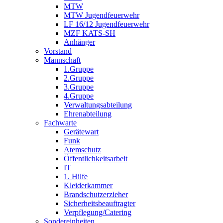
MTW
MTW Jugendfeuerwehr
LF 16/12 Jugendfeuerwehr
MZF KATS-SH
Anhänger
Vorstand
Mannschaft
1.Gruppe
2.Gruppe
3.Gruppe
4.Gruppe
Verwaltungsabteilung
Ehrenabteilung
Fachwarte
Gerätewart
Funk
Atemschutz
Öffentlichkeitsarbeit
IT
1. Hilfe
Kleiderkammer
Brandschutzerzieher
Sicherheitsbeauftragter
Verpflegung/Catering
Sondereinheiten