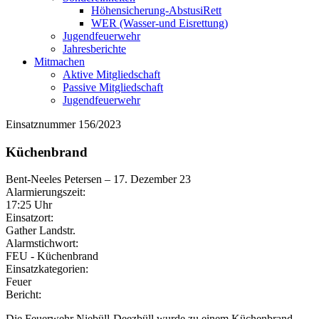
Höhensicherung-AbstusiRett
WER (Wasser-und Eisrettung)
Jugendfeuerwehr
Jahresberichte
Mitmachen
Aktive Mitgliedschaft
Passive Mitgliedschaft
Jugendfeuerwehr
Einsatznummer 156/2023
Küchenbrand
Bent-Neeles Petersen
–
17. Dezember 23
Alarmierungszeit:
17:25 Uhr
Einsatzort:
Gather Landstr.
Alarmstichwort:
FEU - Küchenbrand
Einsatzkategorien:
Feuer
Bericht:
Die Feuerwehr Niebüll-Deezbüll wurde zu einem Küchenbrand