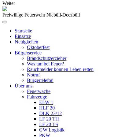
Weiter
Freiwillige Feuerwehr Niebüll-Deezbüll
Startseite
Einsätze
Neuigkeiten
Oktoberfest
Bürgerservice
Brandschutzerzieher
Was tun bei Feuer?
Rauchmelder können Leben retten
Notruf
Bürgertelefon
Über uns
Feuerwache
Fahrzeuge
ELW 1
HLF 20
DLK 23/12
LF 20 TH
LF 20 TS
GW Logistik
PKW