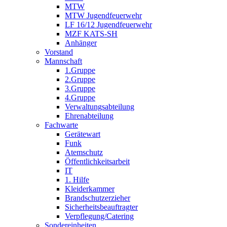
MTW
MTW Jugendfeuerwehr
LF 16/12 Jugendfeuerwehr
MZF KATS-SH
Anhänger
Vorstand
Mannschaft
1.Gruppe
2.Gruppe
3.Gruppe
4.Gruppe
Verwaltungsabteilung
Ehrenabteilung
Fachwarte
Gerätewart
Funk
Atemschutz
Öffentlichkeitsarbeit
IT
1. Hilfe
Kleiderkammer
Brandschutzerzieher
Sicherheitsbeauftragter
Verpflegung/Catering
Sondereinheiten