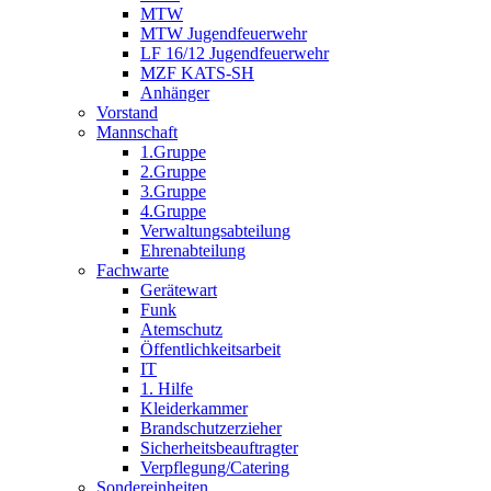
MTW
MTW Jugendfeuerwehr
LF 16/12 Jugendfeuerwehr
MZF KATS-SH
Anhänger
Vorstand
Mannschaft
1.Gruppe
2.Gruppe
3.Gruppe
4.Gruppe
Verwaltungsabteilung
Ehrenabteilung
Fachwarte
Gerätewart
Funk
Atemschutz
Öffentlichkeitsarbeit
IT
1. Hilfe
Kleiderkammer
Brandschutzerzieher
Sicherheitsbeauftragter
Verpflegung/Catering
Sondereinheiten