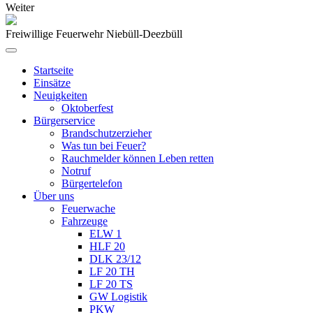
Weiter
Freiwillige Feuerwehr Niebüll-Deezbüll
Startseite
Einsätze
Neuigkeiten
Oktoberfest
Bürgerservice
Brandschutzerzieher
Was tun bei Feuer?
Rauchmelder können Leben retten
Notruf
Bürgertelefon
Über uns
Feuerwache
Fahrzeuge
ELW 1
HLF 20
DLK 23/12
LF 20 TH
LF 20 TS
GW Logistik
PKW