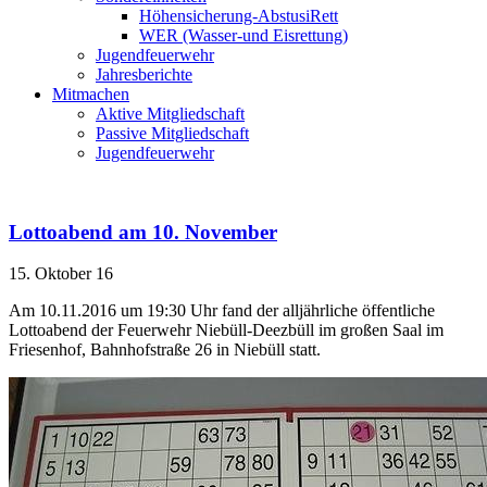
Höhensicherung-AbstusiRett
WER (Wasser-und Eisrettung)
Jugendfeuerwehr
Jahresberichte
Mitmachen
Aktive Mitgliedschaft
Passive Mitgliedschaft
Jugendfeuerwehr
Lottoabend am 10. November
15. Oktober 16
Am 10.11.2016 um 19:30 Uhr fand der alljährliche öffentliche
Lottoabend der Feuerwehr Niebüll-Deezbüll im großen Saal im
Friesenhof, Bahnhofstraße 26 in Niebüll statt.