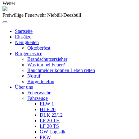
Weiter
Freiwillige Feuerwehr Niebüll-Deezbüll
Startseite
Einsätze
Neuigkeiten
Oktoberfest
Bürgerservice
Brandschutzerzieher
Was tun bei Feuer?
Rauchmelder können Leben retten
Notruf
Bürgertelefon
Über uns
Feuerwache
Fahrzeuge
ELW 1
HLF 20
DLK 23/12
LF 20 TH
LF 20 TS
GW Logistik
PKW