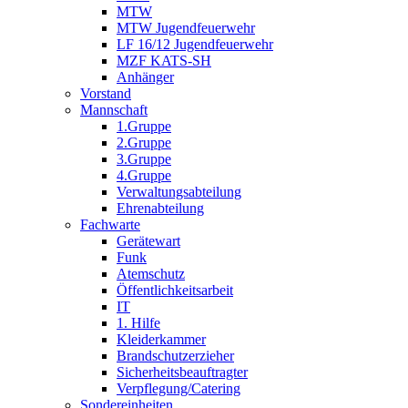
MTW
MTW Jugendfeuerwehr
LF 16/12 Jugendfeuerwehr
MZF KATS-SH
Anhänger
Vorstand
Mannschaft
1.Gruppe
2.Gruppe
3.Gruppe
4.Gruppe
Verwaltungsabteilung
Ehrenabteilung
Fachwarte
Gerätewart
Funk
Atemschutz
Öffentlichkeitsarbeit
IT
1. Hilfe
Kleiderkammer
Brandschutzerzieher
Sicherheitsbeauftragter
Verpflegung/Catering
Sondereinheiten