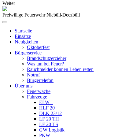
Weiter
Freiwillige Feuerwehr Niebüll-Deezbüll
Startseite
Einsätze
Neuigkeiten
Oktoberfest
Bürgerservice
Brandschutzerzieher
Was tun bei Feuer?
Rauchmelder können Leben retten
Notruf
Bürgertelefon
Über uns
Feuerwache
Fahrzeuge
ELW 1
HLF 20
DLK 23/12
LF 20 TH
LF 20 TS
GW Logistik
PKW