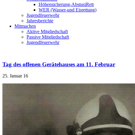
Höhensicherung-AbstusiRett
WER (Wasser-und Eisrettung)
Jugendfeuerwehr
Jahresberichte
Mitmachen
Aktive Mitgliedschaft
Passive Mitgliedschaft
Jugendfeuerwehr
Tag des offenen Gerätehauses am 11. Februar
25. Januar 16