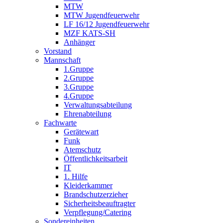
MTW
MTW Jugendfeuerwehr
LF 16/12 Jugendfeuerwehr
MZF KATS-SH
Anhänger
Vorstand
Mannschaft
1.Gruppe
2.Gruppe
3.Gruppe
4.Gruppe
Verwaltungsabteilung
Ehrenabteilung
Fachwarte
Gerätewart
Funk
Atemschutz
Öffentlichkeitsarbeit
IT
1. Hilfe
Kleiderkammer
Brandschutzerzieher
Sicherheitsbeauftragter
Verpflegung/Catering
Sondereinheiten