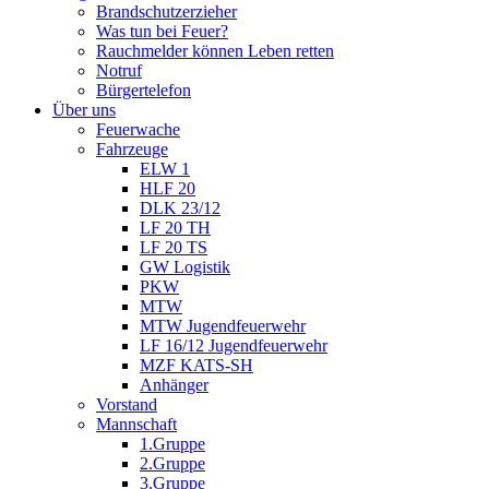
Brandschutzerzieher
Was tun bei Feuer?
Rauchmelder können Leben retten
Notruf
Bürgertelefon
Über uns
Feuerwache
Fahrzeuge
ELW 1
HLF 20
DLK 23/12
LF 20 TH
LF 20 TS
GW Logistik
PKW
MTW
MTW Jugendfeuerwehr
LF 16/12 Jugendfeuerwehr
MZF KATS-SH
Anhänger
Vorstand
Mannschaft
1.Gruppe
2.Gruppe
3.Gruppe