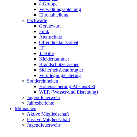
4.Gruppe
Verwaltungsabteilung
Ehrenabteilung
Fachwarte
Gerätewart
Funk
Atemschutz
Öffentlichkeitsarbeit
IT
1. Hilfe
Kleiderkammer
Brandschutzerzieher
Sicherheitsbeauftragter
Verpflegung/Catering
Sondereinheiten
Höhensicherung-AbstusiRett
WER (Wasser-und Eisrettung)
Jugendfeuerwehr
Jahresberichte
Mitmachen
Aktive Mitgliedschaft
Passive Mitgliedschaft
Jugendfeuerwehr