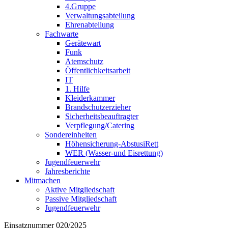
4.Gruppe
Verwaltungsabteilung
Ehrenabteilung
Fachwarte
Gerätewart
Funk
Atemschutz
Öffentlichkeitsarbeit
IT
1. Hilfe
Kleiderkammer
Brandschutzerzieher
Sicherheitsbeauftragter
Verpflegung/Catering
Sondereinheiten
Höhensicherung-AbstusiRett
WER (Wasser-und Eisrettung)
Jugendfeuerwehr
Jahresberichte
Mitmachen
Aktive Mitgliedschaft
Passive Mitgliedschaft
Jugendfeuerwehr
Einsatznummer 020/2025