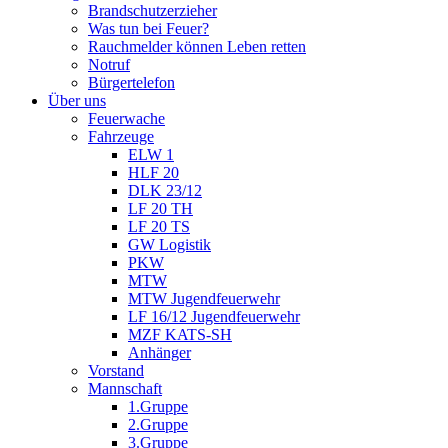
Brandschutzerzieher
Was tun bei Feuer?
Rauchmelder können Leben retten
Notruf
Bürgertelefon
Über uns
Feuerwache
Fahrzeuge
ELW 1
HLF 20
DLK 23/12
LF 20 TH
LF 20 TS
GW Logistik
PKW
MTW
MTW Jugendfeuerwehr
LF 16/12 Jugendfeuerwehr
MZF KATS-SH
Anhänger
Vorstand
Mannschaft
1.Gruppe
2.Gruppe
3.Gruppe