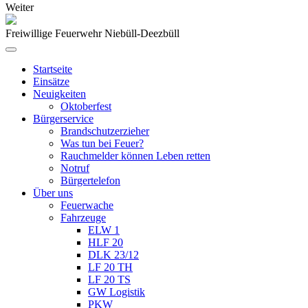
Weiter
Freiwillige Feuerwehr Niebüll-Deezbüll
Startseite
Einsätze
Neuigkeiten
Oktoberfest
Bürgerservice
Brandschutzerzieher
Was tun bei Feuer?
Rauchmelder können Leben retten
Notruf
Bürgertelefon
Über uns
Feuerwache
Fahrzeuge
ELW 1
HLF 20
DLK 23/12
LF 20 TH
LF 20 TS
GW Logistik
PKW