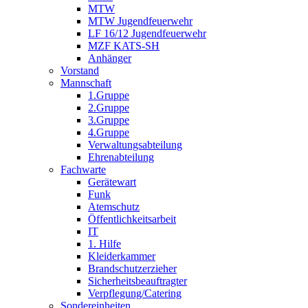
MTW
MTW Jugendfeuerwehr
LF 16/12 Jugendfeuerwehr
MZF KATS-SH
Anhänger
Vorstand
Mannschaft
1.Gruppe
2.Gruppe
3.Gruppe
4.Gruppe
Verwaltungsabteilung
Ehrenabteilung
Fachwarte
Gerätewart
Funk
Atemschutz
Öffentlichkeitsarbeit
IT
1. Hilfe
Kleiderkammer
Brandschutzerzieher
Sicherheitsbeauftragter
Verpflegung/Catering
Sondereinheiten