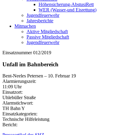
Höhensicherung-AbstusiRett
WER (Wasser-und Eisrettung)
Jugendfeuerwehr
Jahresberichte
Mitmachen
Aktive Mitgliedschaft
Passive Mitgliedschaft
Jugendfeuerwehr
Einsatznummer 012/2019
Unfall im Bahnbereich
Bent-Neeles Petersen
–
10. Februar 19
Alarmierungszeit:
11:09 Uhr
Einsatzort:
Uhlebüller Straße
Alarmstichwort:
TH Bahn Y
Einsatzkategorien:
Technische Hilfeleistung
Bericht:
Presseartikel des SHZ