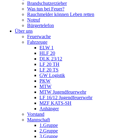
Brandschutzerzieher
Was tun bei Feuer?
Rauchmelder können Leben retten
Notruf
Bürgertelefon
Über uns
Feuerwache
Fahrzeuge
ELW 1
HLF 20
DLK 23/12
LF 20 TH
LF 20 TS
GW Logistik
PKW
MTW
MTW Jugendfeuerwehr
LF 16/12 Jugendfeuerwehr
MZF KATS-SH
Anhänger
Vorstand
Mannschaft
1.Gruppe
2.Gruppe
3.Gruppe