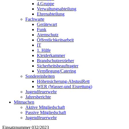
4.Gruppe
Verwaltungsabteilung
Ehrenabteilung
Fachwarte
Gerätewart
Funk
Atemschutz
Öffentlichkeitsarbeit
IT
1. Hilfe
Kleiderkammer
Brandschutzerzieher
Sicherheitsbeauftragter
Verpflegung/Catering
Sondereinheiten
Höhensicherung-AbstusiRett
WER (Wasser-und Eisrettung)
Jugendfeuerwehr
Jahresberichte
Mitmachen
Aktive Mitgliedschaft
Passive Mitgliedschaft
Jugendfeuerwehr
Einsatznummer 032/2023