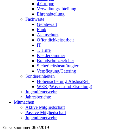
4.Gruppe
Verwaltungsabteilung
Ehrenabteilung
Fachwarte
Gerätewart
Funk
Atemschutz
Öffentlichkeitsarbeit
IT
1. Hilfe
Kleiderkammer
Brandschutzerzieher
Sicherheitsbeauftragter
Verpflegung/Catering
Sondereinheiten
Höhensicherung-AbstusiRett
WER (Wasser-und Eisrettung)
Jugendfeuerwehr
Jahresberichte
Mitmachen
Aktive Mitgliedschaft
Passive Mitgliedschaft
Jugendfeuerwehr
Einsatznummer 067/2019