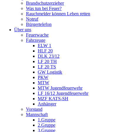
Brandschutzerzieher
Was tun bei Feuer?
Rauchmelder können Leben retten
Notruf
Bürgertelefon
Über uns
Feuerwache
Fahrzeuge
ELW 1
HLF 20
DLK 23/12
LF 20 TH
LF 20 TS
GW Logistik
PKW
MTW
MTW Jugendfeuerwehr
LF 16/12 Jugendfeuerwehr
MZF KATS-SH
Anhänger
Vorstand
Mannschaft
1.Gruppe
2.Gruppe
3.Gruppe