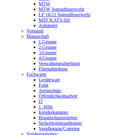
MTW
MTW Jugendfeuerwehr
LF 16/12 Jugendfeuerwehr
MZF KATS-SH
Anhänger
Vorstand
Mannschaft
1.Gruppe
2.Gruppe
3.Gruppe
4.Gruppe
Verwaltungsabteilung
Ehrenabteilung
Fachwarte
Gerätewart
Funk
Atemschutz
Öffentlichkeitsarbeit
IT
1. Hilfe
Kleiderkammer
Brandschutzerzieher
Sicherheitsbeauftragter
Verpflegung/Catering
Sondereinheiten