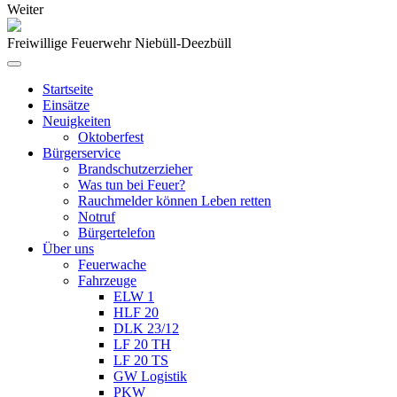
Weiter
Freiwillige Feuerwehr Niebüll-Deezbüll
Startseite
Einsätze
Neuigkeiten
Oktoberfest
Bürgerservice
Brandschutzerzieher
Was tun bei Feuer?
Rauchmelder können Leben retten
Notruf
Bürgertelefon
Über uns
Feuerwache
Fahrzeuge
ELW 1
HLF 20
DLK 23/12
LF 20 TH
LF 20 TS
GW Logistik
PKW