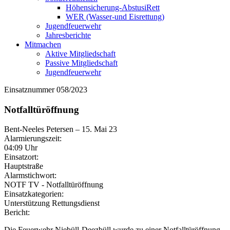
Höhensicherung-AbstusiRett
WER (Wasser-und Eisrettung)
Jugendfeuerwehr
Jahresberichte
Mitmachen
Aktive Mitgliedschaft
Passive Mitgliedschaft
Jugendfeuerwehr
Einsatznummer 058/2023
Notfalltüröffnung
Bent-Neeles Petersen
–
15. Mai 23
Alarmierungszeit:
04:09 Uhr
Einsatzort:
Hauptstraße
Alarmstichwort:
NOTF TV - Notfalltüröffnung
Einsatzkategorien:
Unterstützung Rettungsdienst
Bericht:
Die Feuerwehr Niebüll-Deezbüll wurde zu einer Notfalltüröffnung