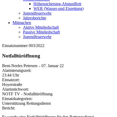
Höhensicherung-AbstusiRett
WER (Wasser-und Eisrettung)
Jugendfeuerwehr
Jahresberichte
Mitmachen
Aktive Mitgliedschaft
Passive Mitgliedschaft
Jugendfeuerwehr
Einsatznummer 003/2022
Notfalltüröffnung
Bent-Neeles Petersen
–
07. Januar 22
Alarmierungszeit:
23:44 Uhr
Einsatzort:
Hoyerstraße
Alarmstichwort:
NOTF TV - Notfalltüröffnung
Einsatzkategorien:
Unterstützung Rettungsdienst
Bericht:
Es wurde eine Notfalltüröffnung für den Rettungsdienst