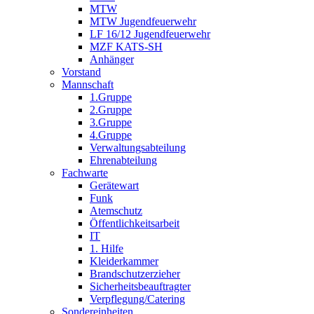
MTW
MTW Jugendfeuerwehr
LF 16/12 Jugendfeuerwehr
MZF KATS-SH
Anhänger
Vorstand
Mannschaft
1.Gruppe
2.Gruppe
3.Gruppe
4.Gruppe
Verwaltungsabteilung
Ehrenabteilung
Fachwarte
Gerätewart
Funk
Atemschutz
Öffentlichkeitsarbeit
IT
1. Hilfe
Kleiderkammer
Brandschutzerzieher
Sicherheitsbeauftragter
Verpflegung/Catering
Sondereinheiten