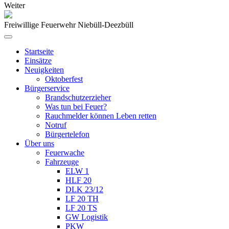
Weiter
Freiwillige Feuerwehr Niebüll-Deezbüll
Startseite
Einsätze
Neuigkeiten
Oktoberfest
Bürgerservice
Brandschutzerzieher
Was tun bei Feuer?
Rauchmelder können Leben retten
Notruf
Bürgertelefon
Über uns
Feuerwache
Fahrzeuge
ELW 1
HLF 20
DLK 23/12
LF 20 TH
LF 20 TS
GW Logistik
PKW