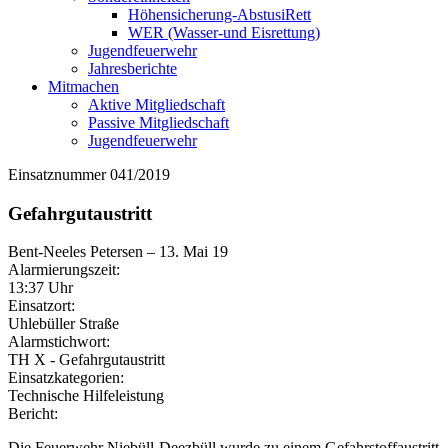
Höhensicherung-AbstusiRett
WER (Wasser-und Eisrettung)
Jugendfeuerwehr
Jahresberichte
Mitmachen
Aktive Mitgliedschaft
Passive Mitgliedschaft
Jugendfeuerwehr
Einsatznummer 041/2019
Gefahrgutaustritt
Bent-Neeles Petersen
–
13. Mai 19
Alarmierungszeit:
13:37 Uhr
Einsatzort:
Uhlebüller Straße
Alarmstichwort:
TH X - Gefahrgutaustritt
Einsatzkategorien:
Technische Hilfeleistung
Bericht:
Die Feuerwehr Niebüll-Deezbüll wurde zu einem Gefahrstoffaustritt