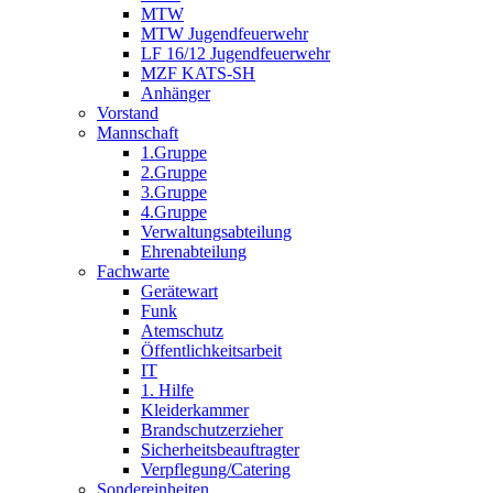
MTW
MTW Jugendfeuerwehr
LF 16/12 Jugendfeuerwehr
MZF KATS-SH
Anhänger
Vorstand
Mannschaft
1.Gruppe
2.Gruppe
3.Gruppe
4.Gruppe
Verwaltungsabteilung
Ehrenabteilung
Fachwarte
Gerätewart
Funk
Atemschutz
Öffentlichkeitsarbeit
IT
1. Hilfe
Kleiderkammer
Brandschutzerzieher
Sicherheitsbeauftragter
Verpflegung/Catering
Sondereinheiten