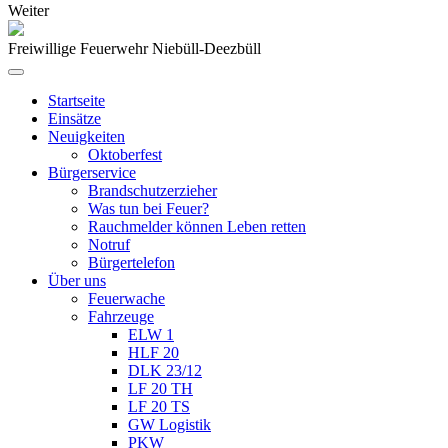
Weiter
Freiwillige Feuerwehr Niebüll-Deezbüll
Startseite
Einsätze
Neuigkeiten
Oktoberfest
Bürgerservice
Brandschutzerzieher
Was tun bei Feuer?
Rauchmelder können Leben retten
Notruf
Bürgertelefon
Über uns
Feuerwache
Fahrzeuge
ELW 1
HLF 20
DLK 23/12
LF 20 TH
LF 20 TS
GW Logistik
PKW