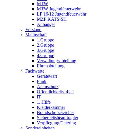
MTW
MTW Jugendfeuerwehr
LF 16/12 Jugendfeuerwehr
MZF KATS-SH
Anhänger
Vorstand
Mannschaft
1.Gruppe
2.Gruppe
3.Gruppe
4.Gruppe
Verwaltungsabteilung
Ehrenabteilung
Fachwarte
Gerätewart
Funk
Atemschutz
Öffentlichkeitsarbeit
IT
1. Hilfe
Kleiderkammer
Brandschutzerzieher
Sicherheitsbeauftragter
Verpflegung/Catering
Sondereinheiten