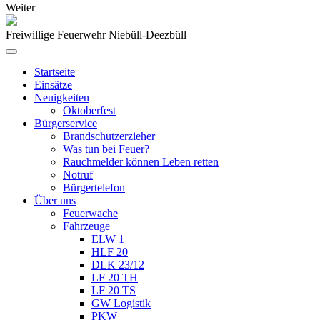
Weiter
Freiwillige Feuerwehr Niebüll-Deezbüll
Startseite
Einsätze
Neuigkeiten
Oktoberfest
Bürgerservice
Brandschutzerzieher
Was tun bei Feuer?
Rauchmelder können Leben retten
Notruf
Bürgertelefon
Über uns
Feuerwache
Fahrzeuge
ELW 1
HLF 20
DLK 23/12
LF 20 TH
LF 20 TS
GW Logistik
PKW