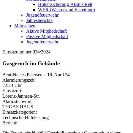
Höhensicherung-AbstusiRett
WER (Wasser-und Eisrettung)
Jugendfeuerwehr
Jahresberichte
Mitmachen
Aktive Mitgliedschaft
Passive Mitgliedschaft
Jugendfeuerwehr
Einsatznummer 034/2024
Gasgeruch im Gebäude
Bent-Neeles Petersen
–
16. April 24
Alarmierungszeit:
22:23 Uhr
Einsatzort:
Lorenz-Jannsen-Str.
Alarmstichwort:
THGAS HAUS
Einsatzkategorien:
Technische Hilfeleistung
Bericht:
Die Feuerwehr Niebüll-Deezbüll wurde zu Gasgeruch in einem