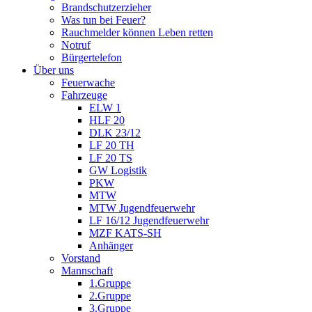
Brandschutzerzieher
Was tun bei Feuer?
Rauchmelder können Leben retten
Notruf
Bürgertelefon
Über uns
Feuerwache
Fahrzeuge
ELW 1
HLF 20
DLK 23/12
LF 20 TH
LF 20 TS
GW Logistik
PKW
MTW
MTW Jugendfeuerwehr
LF 16/12 Jugendfeuerwehr
MZF KATS-SH
Anhänger
Vorstand
Mannschaft
1.Gruppe
2.Gruppe
3.Gruppe