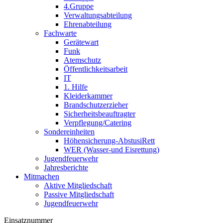
4.Gruppe
Verwaltungsabteilung
Ehrenabteilung
Fachwarte
Gerätewart
Funk
Atemschutz
Öffentlichkeitsarbeit
IT
1. Hilfe
Kleiderkammer
Brandschutzerzieher
Sicherheitsbeauftragter
Verpflegung/Catering
Sondereinheiten
Höhensicherung-AbstusiRett
WER (Wasser-und Eisrettung)
Jugendfeuerwehr
Jahresberichte
Mitmachen
Aktive Mitgliedschaft
Passive Mitgliedschaft
Jugendfeuerwehr
Einsatznummer