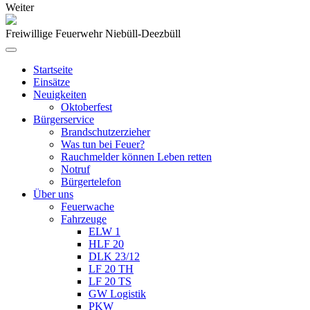
Weiter
Freiwillige Feuerwehr Niebüll-Deezbüll
Startseite
Einsätze
Neuigkeiten
Oktoberfest
Bürgerservice
Brandschutzerzieher
Was tun bei Feuer?
Rauchmelder können Leben retten
Notruf
Bürgertelefon
Über uns
Feuerwache
Fahrzeuge
ELW 1
HLF 20
DLK 23/12
LF 20 TH
LF 20 TS
GW Logistik
PKW