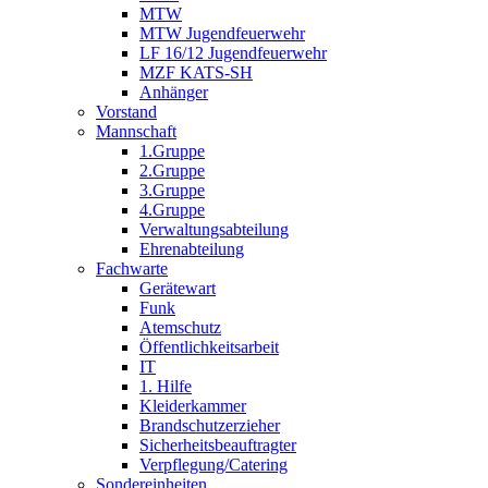
MTW
MTW Jugendfeuerwehr
LF 16/12 Jugendfeuerwehr
MZF KATS-SH
Anhänger
Vorstand
Mannschaft
1.Gruppe
2.Gruppe
3.Gruppe
4.Gruppe
Verwaltungsabteilung
Ehrenabteilung
Fachwarte
Gerätewart
Funk
Atemschutz
Öffentlichkeitsarbeit
IT
1. Hilfe
Kleiderkammer
Brandschutzerzieher
Sicherheitsbeauftragter
Verpflegung/Catering
Sondereinheiten