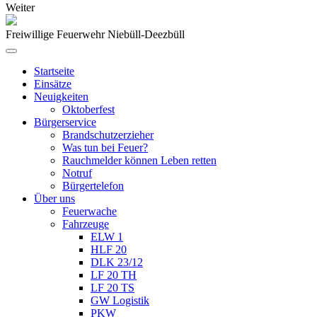
Weiter
Freiwillige Feuerwehr Niebüll-Deezbüll
Startseite
Einsätze
Neuigkeiten
Oktoberfest
Bürgerservice
Brandschutzerzieher
Was tun bei Feuer?
Rauchmelder können Leben retten
Notruf
Bürgertelefon
Über uns
Feuerwache
Fahrzeuge
ELW 1
HLF 20
DLK 23/12
LF 20 TH
LF 20 TS
GW Logistik
PKW