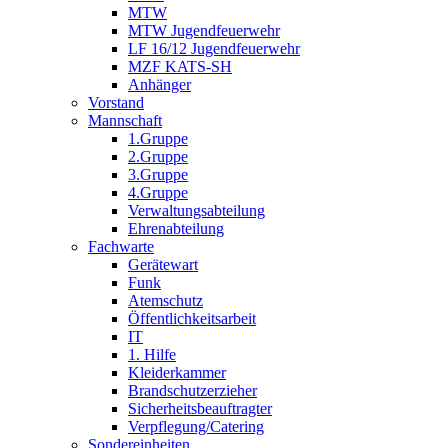
MTW
MTW Jugendfeuerwehr
LF 16/12 Jugendfeuerwehr
MZF KATS-SH
Anhänger
Vorstand
Mannschaft
1.Gruppe
2.Gruppe
3.Gruppe
4.Gruppe
Verwaltungsabteilung
Ehrenabteilung
Fachwarte
Gerätewart
Funk
Atemschutz
Öffentlichkeitsarbeit
IT
1. Hilfe
Kleiderkammer
Brandschutzerzieher
Sicherheitsbeauftragter
Verpflegung/Catering
Sondereinheiten