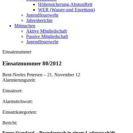
Höhensicherung-AbstusiRett
WER (Wasser-und Eisrettung)
Jugendfeuerwehr
Jahresberichte
Mitmachen
Aktive Mitgliedschaft
Passive Mitgliedschaft
Jugendfeuerwehr
Einsatznummer
Einsatznummer 80/2012
Bent-Neeles Petersen
–
21. November 12
Alarmierungszeit:
Einsatzort:
Alarmstichwort:
Einsatzkategorien:
Bericht:
Feuer Standard – Brandgeruch in einem Ladengeschäft –