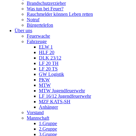
Brandschutzerzieher
Was tun bei Feuer?
Rauchmelder können Leben retten
Notruf
Bürgertelefon
Über uns
Feuerwache
Fahrzeuge
ELW 1
HLF 20
DLK 23/12
LF 20 TH
LF 20 TS
GW Logistik
PKW
MTW
MTW Jugendfeuerwehr
LF 16/12 Jugendfeuerwehr
MZF KATS-SH
Anhänger
Vorstand
Mannschaft
1.Gruppe
2.Gruppe
3.Gruppe