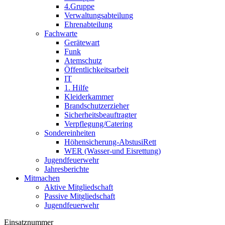
4.Gruppe
Verwaltungsabteilung
Ehrenabteilung
Fachwarte
Gerätewart
Funk
Atemschutz
Öffentlichkeitsarbeit
IT
1. Hilfe
Kleiderkammer
Brandschutzerzieher
Sicherheitsbeauftragter
Verpflegung/Catering
Sondereinheiten
Höhensicherung-AbstusiRett
WER (Wasser-und Eisrettung)
Jugendfeuerwehr
Jahresberichte
Mitmachen
Aktive Mitgliedschaft
Passive Mitgliedschaft
Jugendfeuerwehr
Einsatznummer