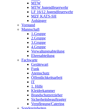
MTW
MTW Jugendfeuerwehr
LF 16/12 Jugendfeuerwehr
MZF KATS-SH
Anhänger
Vorstand
Mannschaft
1.Gruppe
2.Gruppe
3.Gruppe
4.Gruppe
Verwaltungsabteilung
Ehrenabteilung
Fachwarte
Gerätewart
Funk
Atemschutz
Öffentlichkeitsarbeit
IT
1. Hilfe
Kleiderkammer
Brandschutzerzieher
Sicherheitsbeauftragter
Verpflegung/Catering
Sondereinheiten