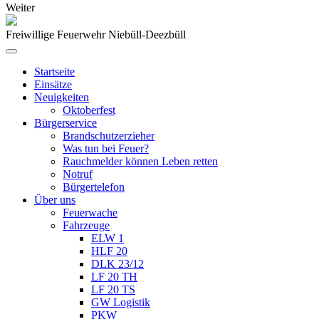
Weiter
Freiwillige Feuerwehr Niebüll-Deezbüll
Startseite
Einsätze
Neuigkeiten
Oktoberfest
Bürgerservice
Brandschutzerzieher
Was tun bei Feuer?
Rauchmelder können Leben retten
Notruf
Bürgertelefon
Über uns
Feuerwache
Fahrzeuge
ELW 1
HLF 20
DLK 23/12
LF 20 TH
LF 20 TS
GW Logistik
PKW