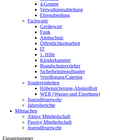
4.Gruppe
Verwaltungsabteilung
Ehrenabteilung
Fachwarte
Gerätewart
Funk
Atemschutz
Öffentlichkeitsarbeit
IT
1. Hilfe
Kleiderkammer
Brandschutzerzieher
Sicherheitsbeauftragter
Verpflegung/Catering
Sondereinheiten
Höhensicherung-AbstusiRett
WER (Wasser-und Eisrettung)
Jugendfeuerwehr
Jahresberichte
Mitmachen
Aktive Mitgliedschaft
Passive Mitgliedschaft
Jugendfeuerwehr
Einsatznummer