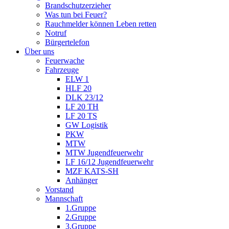
Brandschutzerzieher
Was tun bei Feuer?
Rauchmelder können Leben retten
Notruf
Bürgertelefon
Über uns
Feuerwache
Fahrzeuge
ELW 1
HLF 20
DLK 23/12
LF 20 TH
LF 20 TS
GW Logistik
PKW
MTW
MTW Jugendfeuerwehr
LF 16/12 Jugendfeuerwehr
MZF KATS-SH
Anhänger
Vorstand
Mannschaft
1.Gruppe
2.Gruppe
3.Gruppe