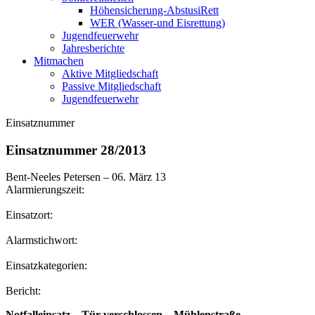
Höhensicherung-AbstusiRett
WER (Wasser-und Eisrettung)
Jugendfeuerwehr
Jahresberichte
Mitmachen
Aktive Mitgliedschaft
Passive Mitgliedschaft
Jugendfeuerwehr
Einsatznummer
Einsatznummer 28/2013
Bent-Neeles Petersen
–
06. März 13
Alarmierungszeit:
Einsatzort:
Alarmstichwort:
Einsatzkategorien:
Bericht:
Notfalleinsatz – Tür verschlossen – Mühlenstraße