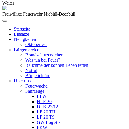
Weiter
Freiwillige Feuerwehr Niebüll-Deezbüll
Startseite
Einsätze
Neuigkeiten
Oktoberfest
Bürgerservice
Brandschutzerzieher
Was tun bei Feuer?
Rauchmelder können Leben retten
Notruf
Bürgertelefon
Über uns
Feuerwache
Fahrzeuge
ELW 1
HLF 20
DLK 23/12
LF 20 TH
LF 20 TS
GW Logistik
PKW