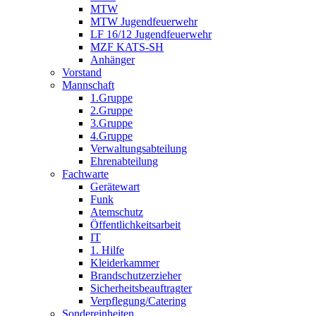
MTW
MTW Jugendfeuerwehr
LF 16/12 Jugendfeuerwehr
MZF KATS-SH
Anhänger
Vorstand
Mannschaft
1.Gruppe
2.Gruppe
3.Gruppe
4.Gruppe
Verwaltungsabteilung
Ehrenabteilung
Fachwarte
Gerätewart
Funk
Atemschutz
Öffentlichkeitsarbeit
IT
1. Hilfe
Kleiderkammer
Brandschutzerzieher
Sicherheitsbeauftragter
Verpflegung/Catering
Sondereinheiten