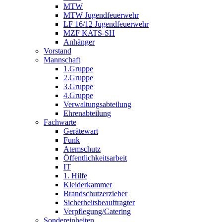
MTW
MTW Jugendfeuerwehr
LF 16/12 Jugendfeuerwehr
MZF KATS-SH
Anhänger
Vorstand
Mannschaft
1.Gruppe
2.Gruppe
3.Gruppe
4.Gruppe
Verwaltungsabteilung
Ehrenabteilung
Fachwarte
Gerätewart
Funk
Atemschutz
Öffentlichkeitsarbeit
IT
1. Hilfe
Kleiderkammer
Brandschutzerzieher
Sicherheitsbeauftragter
Verpflegung/Catering
Sondereinheiten