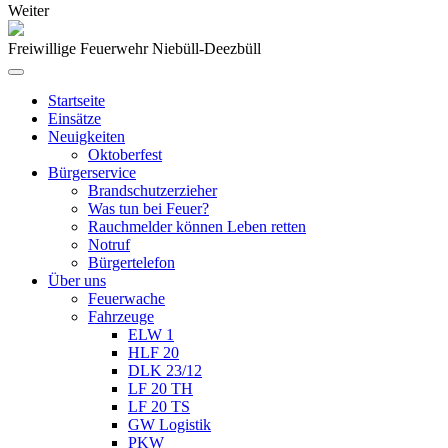
Weiter
Freiwillige Feuerwehr Niebüll-Deezbüll
Startseite
Einsätze
Neuigkeiten
Oktoberfest
Bürgerservice
Brandschutzerzieher
Was tun bei Feuer?
Rauchmelder können Leben retten
Notruf
Bürgertelefon
Über uns
Feuerwache
Fahrzeuge
ELW 1
HLF 20
DLK 23/12
LF 20 TH
LF 20 TS
GW Logistik
PKW