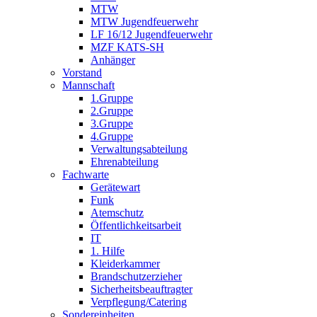
MTW
MTW Jugendfeuerwehr
LF 16/12 Jugendfeuerwehr
MZF KATS-SH
Anhänger
Vorstand
Mannschaft
1.Gruppe
2.Gruppe
3.Gruppe
4.Gruppe
Verwaltungsabteilung
Ehrenabteilung
Fachwarte
Gerätewart
Funk
Atemschutz
Öffentlichkeitsarbeit
IT
1. Hilfe
Kleiderkammer
Brandschutzerzieher
Sicherheitsbeauftragter
Verpflegung/Catering
Sondereinheiten