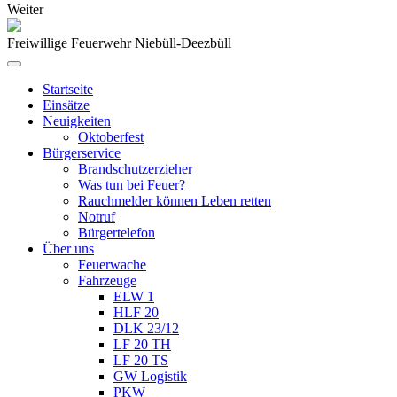
Weiter
Freiwillige Feuerwehr Niebüll-Deezbüll
Startseite
Einsätze
Neuigkeiten
Oktoberfest
Bürgerservice
Brandschutzerzieher
Was tun bei Feuer?
Rauchmelder können Leben retten
Notruf
Bürgertelefon
Über uns
Feuerwache
Fahrzeuge
ELW 1
HLF 20
DLK 23/12
LF 20 TH
LF 20 TS
GW Logistik
PKW