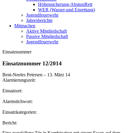
Höhensicherung-AbstusiRett
WER (Wasser-und Eisrettung)
Jugendfeuerwehr
Jahresberichte
Mitmachen
Aktive Mitgliedschaft
Passive Mitgliedschaft
Jugendfeuerwehr
Einsatznummer
Einsatznummer 12/2014
Bent-Neeles Petersen
–
13. März 14
Alarmierungszeit:
Einsatzort:
Alarmstichwort:
Einsatzkategorien:
Bericht:
Eine zugefallene Tür in Kombination mit einem Essen auf dem