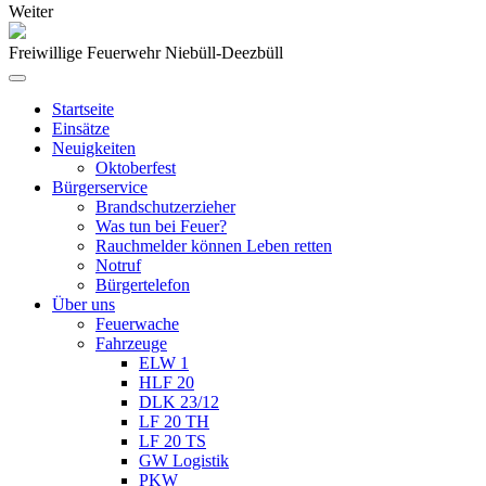
Weiter
Freiwillige Feuerwehr Niebüll-Deezbüll
Startseite
Einsätze
Neuigkeiten
Oktoberfest
Bürgerservice
Brandschutzerzieher
Was tun bei Feuer?
Rauchmelder können Leben retten
Notruf
Bürgertelefon
Über uns
Feuerwache
Fahrzeuge
ELW 1
HLF 20
DLK 23/12
LF 20 TH
LF 20 TS
GW Logistik
PKW