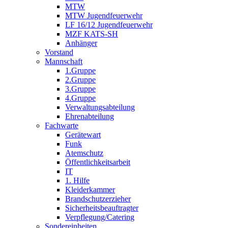
MTW
MTW Jugendfeuerwehr
LF 16/12 Jugendfeuerwehr
MZF KATS-SH
Anhänger
Vorstand
Mannschaft
1.Gruppe
2.Gruppe
3.Gruppe
4.Gruppe
Verwaltungsabteilung
Ehrenabteilung
Fachwarte
Gerätewart
Funk
Atemschutz
Öffentlichkeitsarbeit
IT
1. Hilfe
Kleiderkammer
Brandschutzerzieher
Sicherheitsbeauftragter
Verpflegung/Catering
Sondereinheiten