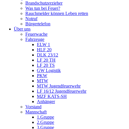
Brandschutzerzieher
Was tun bei Feuer?
Rauchmelder können Leben retten
Notruf
Bürgertelefon
Über uns
Feuerwache
Fahrzeuge
ELW 1
HLF 20
DLK 23/12
LF 20 TH
LF 20 TS
GW Logistik
PKW
MTW
MTW Jugendfeuerwehr
LF 16/12 Jugendfeuerwehr
MZF KATS-SH
Anhänger
Vorstand
Mannschaft
1.Gruppe
2.Gruppe
3.Gruppe