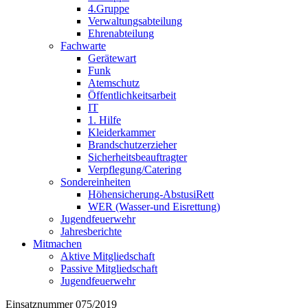
4.Gruppe
Verwaltungsabteilung
Ehrenabteilung
Fachwarte
Gerätewart
Funk
Atemschutz
Öffentlichkeitsarbeit
IT
1. Hilfe
Kleiderkammer
Brandschutzerzieher
Sicherheitsbeauftragter
Verpflegung/Catering
Sondereinheiten
Höhensicherung-AbstusiRett
WER (Wasser-und Eisrettung)
Jugendfeuerwehr
Jahresberichte
Mitmachen
Aktive Mitgliedschaft
Passive Mitgliedschaft
Jugendfeuerwehr
Einsatznummer 075/2019