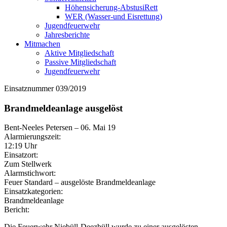
Höhensicherung-AbstusiRett
WER (Wasser-und Eisrettung)
Jugendfeuerwehr
Jahresberichte
Mitmachen
Aktive Mitgliedschaft
Passive Mitgliedschaft
Jugendfeuerwehr
Einsatznummer 039/2019
Brandmeldeanlage ausgelöst
Bent-Neeles Petersen
–
06. Mai 19
Alarmierungszeit:
12:19 Uhr
Einsatzort:
Zum Stellwerk
Alarmstichwort:
Feuer Standard – ausgelöste Brandmeldeanlage
Einsatzkategorien:
Brandmeldeanlage
Bericht:
Die Feuerwehr Niebüll-Deezbüll wurde zu einer ausgelösten