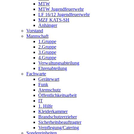
MTW
MTW Jugendfeuerwehr
LF 16/12 Jugendfeuerwehr
MZF KATS-SH
Anhänger
Vorstand
Mannschaft
1.Gruppe
2.Gruppe
3.Gruppe
4.Gruppe
Verwaltungsabteilung
Ehrenabteilung
Fachwarte
Gerätewart
Funk
Atemschutz
Öffentlichkeitsarbeit
IT
1. Hilfe
Kleiderkammer
Brandschutzerzieher
Sicherheitsbeauftragter
Verpflegung/Catering
Sondereinheiten