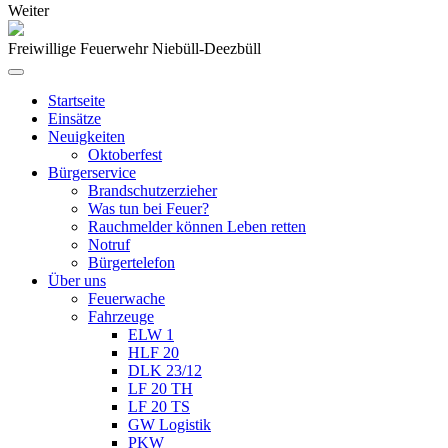
Weiter
Freiwillige Feuerwehr Niebüll-Deezbüll
Startseite
Einsätze
Neuigkeiten
Oktoberfest
Bürgerservice
Brandschutzerzieher
Was tun bei Feuer?
Rauchmelder können Leben retten
Notruf
Bürgertelefon
Über uns
Feuerwache
Fahrzeuge
ELW 1
HLF 20
DLK 23/12
LF 20 TH
LF 20 TS
GW Logistik
PKW