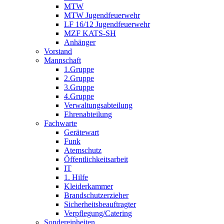
MTW
MTW Jugendfeuerwehr
LF 16/12 Jugendfeuerwehr
MZF KATS-SH
Anhänger
Vorstand
Mannschaft
1.Gruppe
2.Gruppe
3.Gruppe
4.Gruppe
Verwaltungsabteilung
Ehrenabteilung
Fachwarte
Gerätewart
Funk
Atemschutz
Öffentlichkeitsarbeit
IT
1. Hilfe
Kleiderkammer
Brandschutzerzieher
Sicherheitsbeauftragter
Verpflegung/Catering
Sondereinheiten