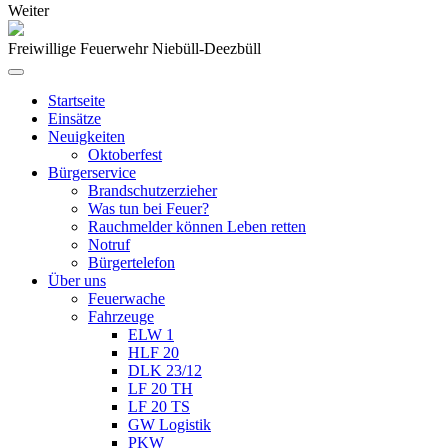
Weiter
Freiwillige Feuerwehr Niebüll-Deezbüll
Startseite
Einsätze
Neuigkeiten
Oktoberfest
Bürgerservice
Brandschutzerzieher
Was tun bei Feuer?
Rauchmelder können Leben retten
Notruf
Bürgertelefon
Über uns
Feuerwache
Fahrzeuge
ELW 1
HLF 20
DLK 23/12
LF 20 TH
LF 20 TS
GW Logistik
PKW