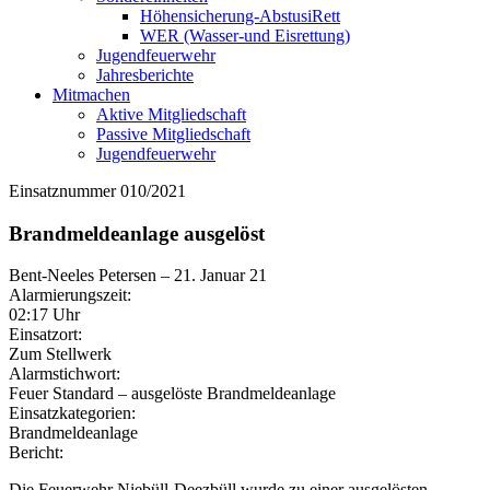
Höhensicherung-AbstusiRett
WER (Wasser-und Eisrettung)
Jugendfeuerwehr
Jahresberichte
Mitmachen
Aktive Mitgliedschaft
Passive Mitgliedschaft
Jugendfeuerwehr
Einsatznummer 010/2021
Brandmeldeanlage ausgelöst
Bent-Neeles Petersen
–
21. Januar 21
Alarmierungszeit:
02:17 Uhr
Einsatzort:
Zum Stellwerk
Alarmstichwort:
Feuer Standard – ausgelöste Brandmeldeanlage
Einsatzkategorien:
Brandmeldeanlage
Bericht:
Die Feuerwehr Niebüll-Deezbüll wurde zu einer ausgelösten