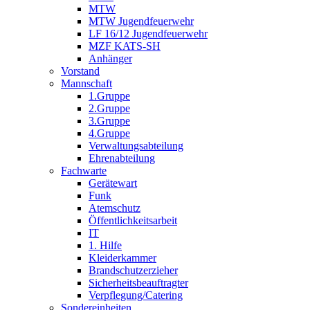
MTW
MTW Jugendfeuerwehr
LF 16/12 Jugendfeuerwehr
MZF KATS-SH
Anhänger
Vorstand
Mannschaft
1.Gruppe
2.Gruppe
3.Gruppe
4.Gruppe
Verwaltungsabteilung
Ehrenabteilung
Fachwarte
Gerätewart
Funk
Atemschutz
Öffentlichkeitsarbeit
IT
1. Hilfe
Kleiderkammer
Brandschutzerzieher
Sicherheitsbeauftragter
Verpflegung/Catering
Sondereinheiten