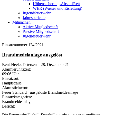
Höhensicherung-AbstusiRett
WER (Wasser-und Eisrettung)
Jugendfeuerwehr
Jahresberichte
Mitmachen
Aktive Mitgliedschaft
Passive Mitgliedschaft
Jugendfeuerwehr
Einsatznummer 124/2021
Brandmedelanlage ausgelöst
Bent-Neeles Petersen
–
28. Dezember 21
Alarmierungszeit:
09:06 Uhr
Einsatzort:
Hauptstraße
Alarmstichwort:
Feuer Standard - ausgelöste Brandmeldeanlage
Einsatzkategorien:
Brandmeldeanlage
Bericht:
Die Feuerwehr Niebüll-Deezbüll wurde zu einer ausgelösten