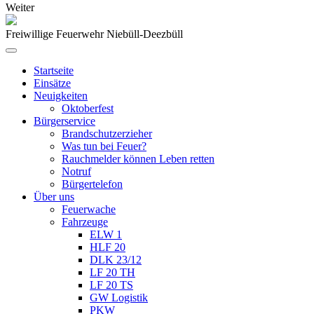
Weiter
Freiwillige Feuerwehr Niebüll-Deezbüll
Startseite
Einsätze
Neuigkeiten
Oktoberfest
Bürgerservice
Brandschutzerzieher
Was tun bei Feuer?
Rauchmelder können Leben retten
Notruf
Bürgertelefon
Über uns
Feuerwache
Fahrzeuge
ELW 1
HLF 20
DLK 23/12
LF 20 TH
LF 20 TS
GW Logistik
PKW