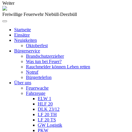
Weiter
Freiwillige Feuerwehr Niebüll-Deezbüll
Startseite
Einsätze
Neuigkeiten
Oktoberfest
Bürgerservice
Brandschutzerzieher
Was tun bei Feuer?
Rauchmelder können Leben retten
Notruf
Bürgertelefon
Über uns
Feuerwache
Fahrzeuge
ELW 1
HLF 20
DLK 23/12
LF 20 TH
LF 20 TS
GW Logistik
PKW