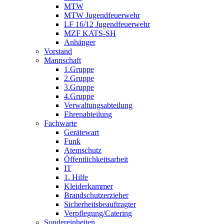
MTW
MTW Jugendfeuerwehr
LF 16/12 Jugendfeuerwehr
MZF KATS-SH
Anhänger
Vorstand
Mannschaft
1.Gruppe
2.Gruppe
3.Gruppe
4.Gruppe
Verwaltungsabteilung
Ehrenabteilung
Fachwarte
Gerätewart
Funk
Atemschutz
Öffentlichkeitsarbeit
IT
1. Hilfe
Kleiderkammer
Brandschutzerzieher
Sicherheitsbeauftragter
Verpflegung/Catering
Sondereinheiten