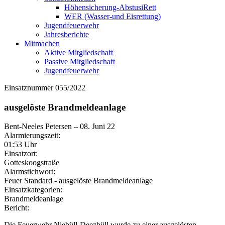
Höhensicherung-AbstusiRett
WER (Wasser-und Eisrettung)
Jugendfeuerwehr
Jahresberichte
Mitmachen
Aktive Mitgliedschaft
Passive Mitgliedschaft
Jugendfeuerwehr
Einsatznummer 055/2022
ausgelöste Brandmeldeanlage
Bent-Neeles Petersen
–
08. Juni 22
Alarmierungszeit:
01:53 Uhr
Einsatzort:
Gotteskoogstraße
Alarmstichwort:
Feuer Standard - ausgelöste Brandmeldeanlage
Einsatzkategorien:
Brandmeldeanlage
Bericht:
Die Feuerwehr Niebüll-Deezbüll wurde zu einer ausgelösten